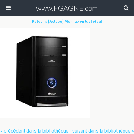
www.FGAGNE.com
Retour à [Astuce] Mon lab virtuel idéal
« précédent dans la bibliothèque
suivant dans la bibliothèque »