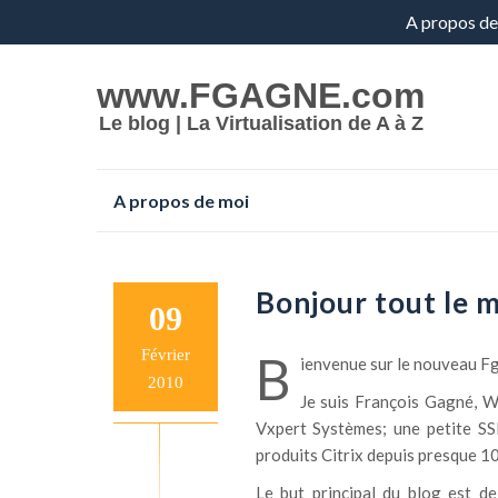
Aller
A propos de
au
www.FGAGNE.com
contenu
Le blog | La Virtualisation de A à Z
Aller
A propos de moi
au
contenu
Bonjour tout le 
09
Février
B
ienvenue sur le nouveau F
2010
Je suis François Gagné, 
Vxpert Systèmes; une petite SSI
produits Citrix depuis presque 10
Le but principal du blog est d