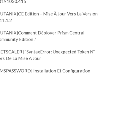
0191030.415
NUTANIX]CE Edition – Mise À Jour Vers La Version
11.1.2
NUTANIX]Comment Déployer Prism Central
ommunity Edition ?
NETSCALER] “SyntaxError: Unexpected Token N”
rs De La Mise A Jour
SMSPASSWORD] Installation Et Configuration
NAPP 6.5] Universal
[XenApp6] Mini elearnin
nt Server (UPS)
Gratuit
4 novembre 2011
|
0
31 mars 2010
|
0