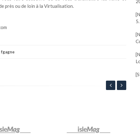
2
e près ou de loin à la Virtualisation.
[
5.
.com
[
C
fgagne
[
Lo
[
[XE
Pri
1