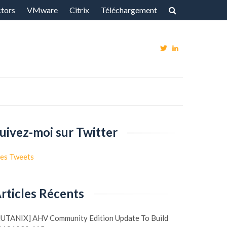
ctors
VMware
Citrix
Téléchargement
Voir
Voir
Le
Le
Profil
Profil
De
De
@Vxpert
Fgagne1
uivez-moi sur Twitter
Sur
Sur
Twitter
LinkedIn
es Tweets
rticles Récents
NUTANIX] AHV Community Edition Update To Build