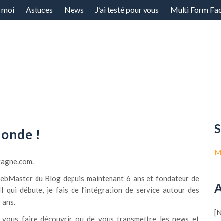
 moi
Astuces
News
J’ai testé pour vous
Multi Form Fa
S
monde !
M
gagne.com.
WebMaster du Blog depuis maintenant 6 ans et fondateur de
A
I qui débute, je fais de l’intégration de service autour des
 ans.
[
e vous faire découvrir ou de vous transmettre les news et