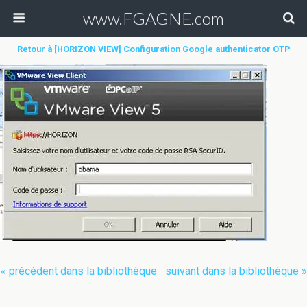
www.FGAGNE.com
Retour à [HORIZON VIEW] Configuration Google authenticator OTP
« précédent dans la bibliothèque
suivant dans la bibliothèque »