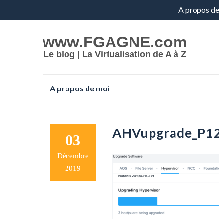
Aller
A propos de
au
www.FGAGNE.com
contenu
Le blog | La Virtualisation de A à Z
Aller
A propos de moi
au
contenu
AHVupgrade_P12
03
Décembre
2019