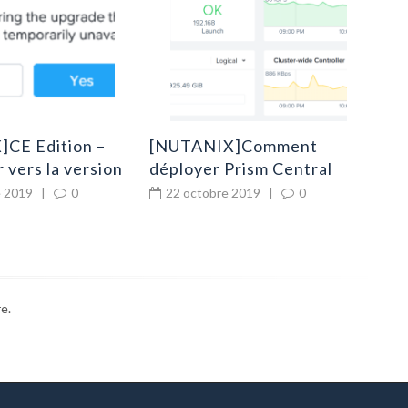
tok
2
jou
CE Edition –
[NUTANIX]Comment
r vers la version
déployer Prism Central
Community Edition ?
 2019
|
0
22 octobre 2019
|
0
e.