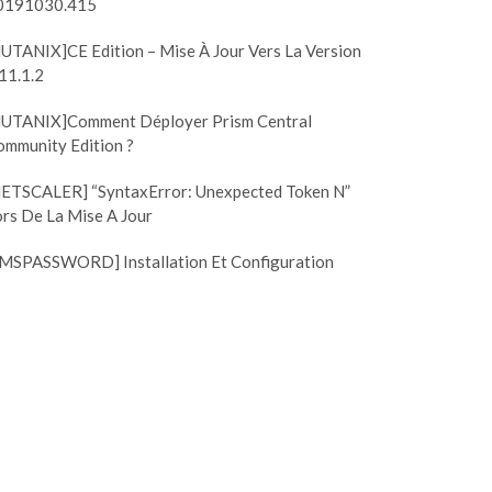
0191030.415
NUTANIX]CE Edition – Mise À Jour Vers La Version
11.1.2
NUTANIX]Comment Déployer Prism Central
ommunity Edition ?
NETSCALER] “SyntaxError: Unexpected Token N”
rs De La Mise A Jour
SMSPASSWORD] Installation Et Configuration
ETSCALER]
[SMSPASSWORD]
ntaxError: Unexpected
Installation et