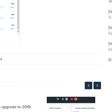
2
[
5.
[
C
[
Lo
ne
[
[N
“Sy