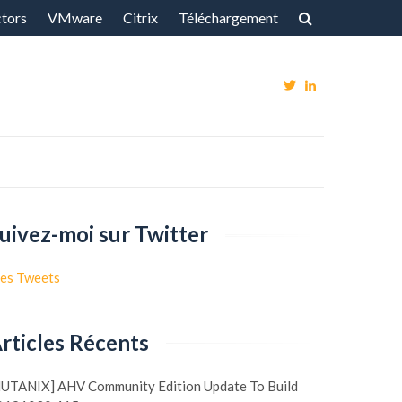
ctors
VMware
Citrix
Téléchargement
Voir
Voir
Le
Le
Profil
Profil
De
De
@Vxpert
Fgagne1
uivez-moi sur Twitter
Sur
Sur
Twitter
LinkedIn
es Tweets
rticles Récents
NUTANIX] AHV Community Edition Update To Build