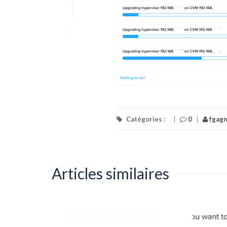
Catégories :
|
0
|
fgag
Articles similaires
]