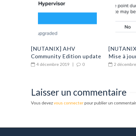
0
[NUTANIX] AHV
[NUTANIX]
Community Edition update
Mise à jou
to build 20191030.415
5.11.1.2
4 décembre 2019
|
0
2 décembre
Laisser un commentaire
Vous devez
vous connecter
pour publier un commentair