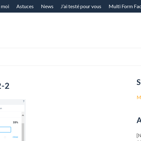
 moi
Astuces
News
J’ai testé pour vous
Multi Form Fa
S
-2
M
A
[