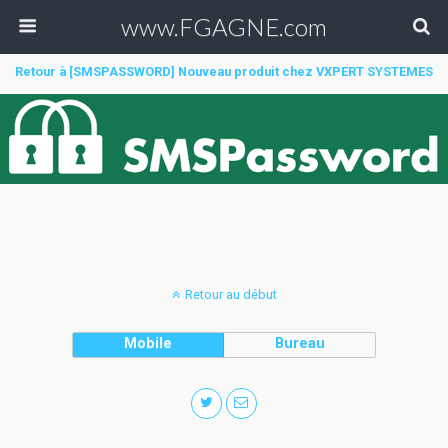
www.FGAGNE.com
Retour à [SMSPASSWORD] Nouveau produit chez VXPERT SYSTEMES
Retour au début
Mobile
Bureau