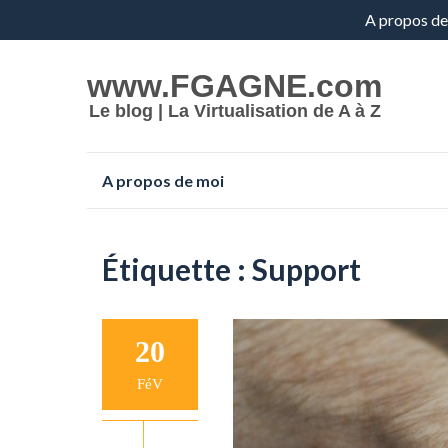
Aller
A propos de
au
www.FGAGNE.com
contenu
Le blog | La Virtualisation de A à Z
Aller
A propos de moi
au
contenu
Étiquette :
Support
20
FéV