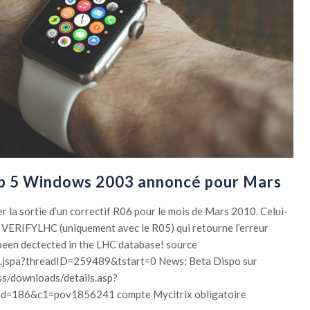
p 5 Windows 2003 annoncé pour Mars
r la sortie d’un correctif R06 pour le mois de Mars 2010. Celui-
VERIFYLHC (uniquement avec le R05) qui retourne l’erreur
 been dectected in the LHC database! source
ead.jspa?threadID=259489&tstart=0 News: Beta Dispo sur
ss/downloads/details.asp?
d=186&c1=pov1856241 compte Mycitrix obligatoire