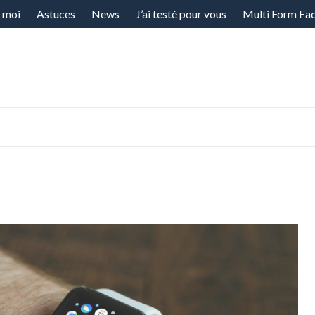
 moi
Astuces
News
J’ai testé pour vous
Multi Form Fa