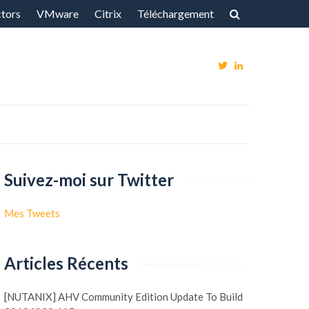
ctors
VMware
Citrix
Téléchargement
Voir
Voir
Le
Le
Profil
Profil
De
De
@Vxpert
Fgagne1
Suivez-moi sur Twitter
Sur
Sur
Twitter
LinkedIn
Mes Tweets
Articles Récents
[NUTANIX] AHV Community Edition Update To Build