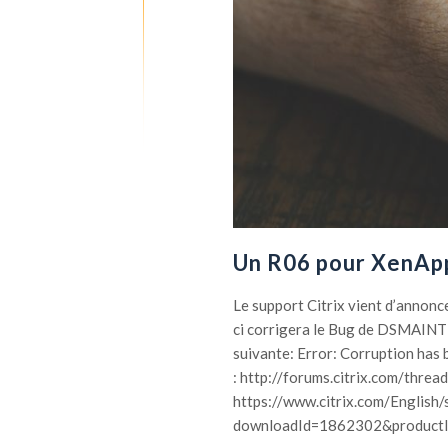
Un R06 pour XenAp
Le support Citrix vient d’annonce
ci corrigera le Bug de DSMAINT 
suivante: Error: Corruption has
: http://forums.citrix.com/thr
https://www.citrix.com/English/
downloadId=1862302&productI