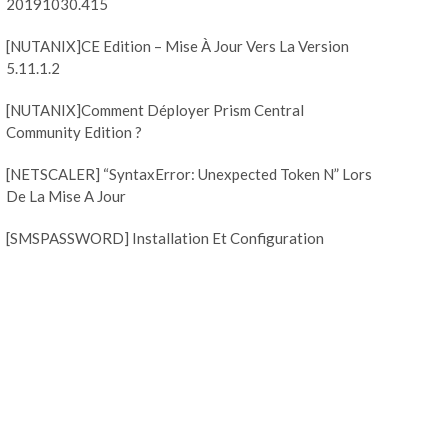
20191030.415
[NUTANIX]CE Edition – Mise À Jour Vers La Version
5.11.1.2
[NUTANIX]Comment Déployer Prism Central
Community Edition ?
[NETSCALER] “SyntaxError: Unexpected Token N” Lors
De La Mise A Jour
[SMSPASSWORD] Installation Et Configuration