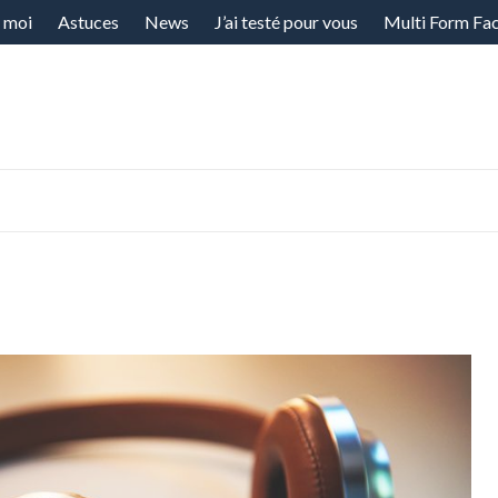
 moi
Astuces
News
J’ai testé pour vous
Multi Form Fa