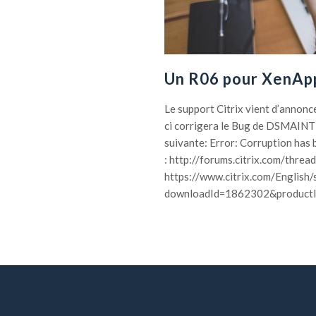
Un R06 pour XenAp
Le support Citrix vient d’annonce
ci corrigera le Bug de DSMAINT 
suivante: Error: Corruption has
: http://forums.citrix.com/thr
https://www.citrix.com/English/
downloadId=1862302&productI