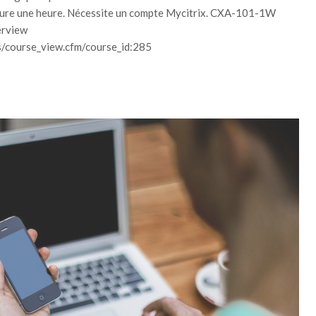
ca dure une heure. Nécessite un compte Mycitrix. CXA-101-1W
erview
es/course_view.cfm/course_id:285