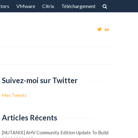
ctors
VMware
Citrix
Téléchargement
Voir
Voir
Le
Le
Profil
Profil
De
De
@Vxpert
Fgagne1
Suivez-moi sur Twitter
Sur
Sur
Twitter
LinkedIn
Mes Tweets
Articles Récents
[NUTANIX] AHV Community Edition Update To Build