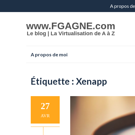
Aller
A propos de
au
www.FGAGNE.com
contenu
Le blog | La Virtualisation de A à Z
Aller
A propos de moi
au
contenu
Étiquette :
Xenapp
27
AVR