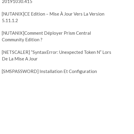
20191030.415
[NUTANIX]CE Edition – Mise À Jour Vers La Version
5.11.1.2
[NUTANIX]Comment Déployer Prism Central
Community Edition ?
[NETSCALER] “SyntaxError: Unexpected Token N” Lors
De La Mise A Jour
[SMSPASSWORD] Installation Et Configuration