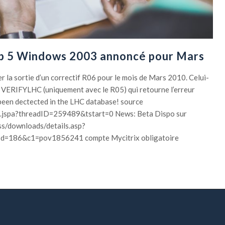
p 5 Windows 2003 annoncé pour Mars
r la sortie d’un correctif R06 pour le mois de Mars 2010. Celui-
VERIFYLHC (uniquement avec le R05) qui retourne l’erreur
 been dectected in the LHC database! source
ead.jspa?threadID=259489&tstart=0 News: Beta Dispo sur
ss/downloads/details.asp?
d=186&c1=pov1856241 compte Mycitrix obligatoire