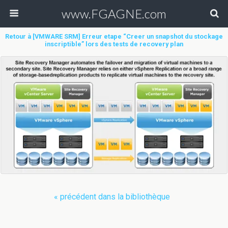
www.FGAGNE.com
Retour à [VMWARE SRM] Erreur etape “Creer un snapshot du stockage
inscriptible” lors des tests de recovery plan
« précédent dans la bibliothèque